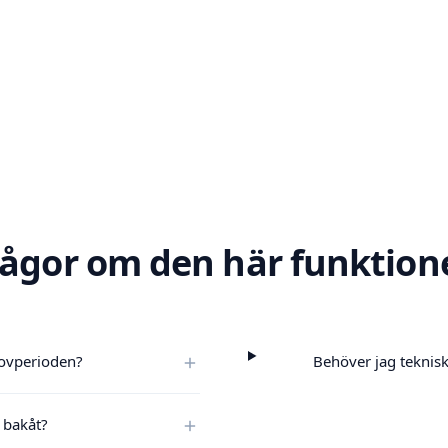
rågor om den här funktion
rovperioden?
Behöver jag teknisk
t bakåt?