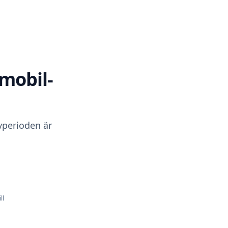
mobil-
ovperioden är
ll