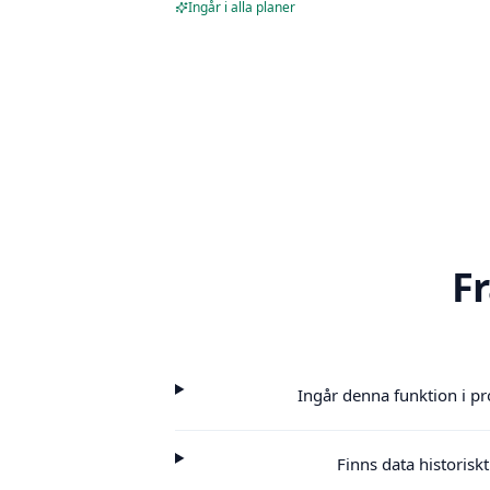
Ingår i alla planer
F
Ingår denna funktion i p
Finns data historisk