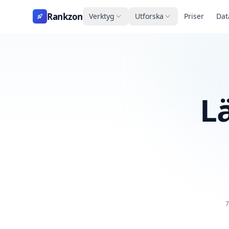
Rankzon
Verktyg
Utforska
Priser
Dat
L
7