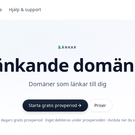
a
Hjälp & support
LÄNKAR
änkande domän
Domäner som länkar till dig
Starta gratis provperiod
Priser
 dagars gratis provperiod · Inget debiteras under provperioden · Avsluta när du vi