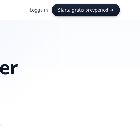
Logga in
Starta gratis provperiod →
er
ll