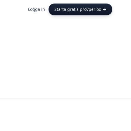
Logga in
Starta gratis provperiod →