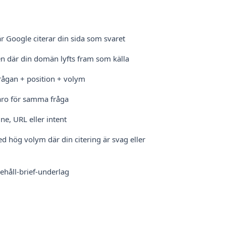
r Google citerar din sida som svaret
en där din domän lyfts fram som källa
ågan + position + volym
aro för samma fråga
e, URL eller intent
d hög volym där din citering är svag eller
ehåll-brief-underlag