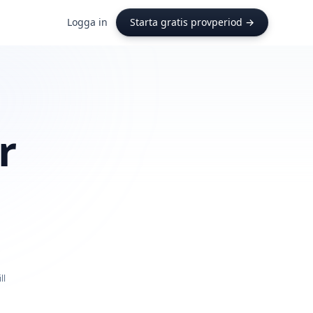
Logga in
Starta gratis provperiod →
r
ll