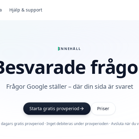
a
Hjälp & support
INNEHÅLL
Besvarade frågo
Frågor Google ställer – där din sida är svaret
Starta gratis provperiod
Priser
 dagars gratis provperiod · Inget debiteras under provperioden · Avsluta när du vi