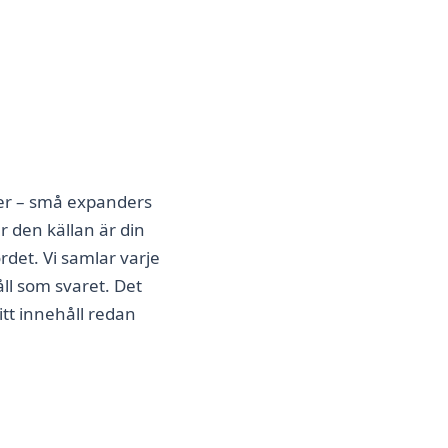
P:er – små expanders
r den källan är din
rdet. Vi samlar varje
ll som svaret. Det
itt innehåll redan