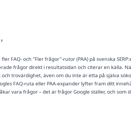
ET
h fler FAQ- och "Fler frågor"-rutor (PAA) på svenska SER
rade frågor direkt i resultatsidan och citerar en källa. Nä
ck och trovärdighet, även om du inte är etta på själva söko
gles FAQ-ruta eller PAA-expander lyfter fram ditt innehå
åkar vara frågor – det är frågor Google ställer, och som d