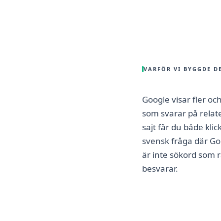
VARFÖR VI BYGGDE D
Google visar fler oc
som svarar på relate
sajt får du både kli
svensk fråga där Goo
är inte sökord som r
besvarar.