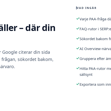
VAD INGÅR
Varje PAA-fråga dä
ller – där din
FAQ-rutor i SERP:
Sökordet bakom fr
AI Overview-närv
 Google citerar din sida
Gruppera efter ämn
e frågan, sökordet bakom,
ärvaro.
Hitta PAA-rutor me
sällsynt
Exportera som inn