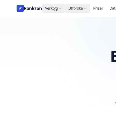
Rankzon
Verktyg
Utforska
Priser
Dat
7